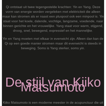
Qi ontstaat uit twee tegengestelde krachten: Yin en Yang. Deze
vorm van energie worden vergeleken met elektriciteit die alleen
maar kan stromen als er naast een pluspool ook een minpool is. Yin
staat voor het koele, dalende, vochtige, langzame, voedende, naar
binnen gerichte en het vrouwelijke. Yang staat voor warm, stijgend,
droog, snel, bewegend, expressief en het mannelijke.
Yin en Yang moeten met elkaar in evenwicht zijn. Alleen dan kan de
Qi op een goede manier stromen maar dit evenwicht is steeds in
beweging. Soms is Yang sterker, soms yin.
De stijl van Kiiko
Matsumoto
Kiiko Matsumoto is een moderne meester in de acupunctuur die uit