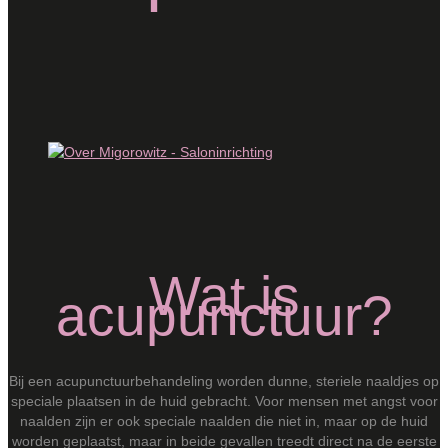
Wat is
acupunctuur?
Bij een acupunctuurbehandeling worden dunne, steriele naaldjes op
speciale plaatsen in de huid gebracht. Voor mensen met angst voor
naalden zijn er ook speciale naalden die niet in, maar op de huid
worden geplaatst, maar in beide gevallen treedt direct na de eerste