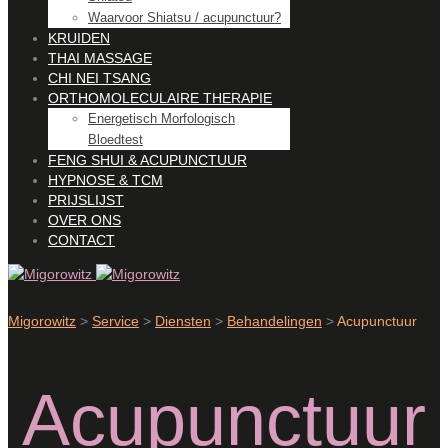
Waarvoor Shiatsu / acupunctuur?
KRUIDEN
THAI MASSAGE
CHI NEI TSANG
ORTHOMOLECULAIRE THERAPIE
Energetisch Morfologisch
Bloedtest
FENG SHUI & ACUPUNCTUUR
HYPNOSE & TCM
PRIJSLIJST
OVER ONS
CONTACT
Migorowitz
>
Service
>
Diensten
>
Behandelingen
>
Acupunctuur
Acupunctuur