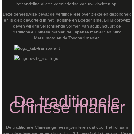
behandeling al een vermindering van uw klachten op.
Deze geneeswijze bevat de verfijnde leer over ziekte en gezondheid
en is diep geworteld in het Taoïsme en Boeddhisme. Bij Migorowitz
geven wij drie verschillende vormen van acupunctuur: de
traditionele Chinese manier, de Japanse manier van Kiiko
Matsumoto en de Toyohari manier.
De traditionele
Chinese manier
De traditionele Chinese geneeswijzen leren dat door het lichaam
een vitale levensenergie stroomt: Qi (Chinees) of Ki (Japans). Deze