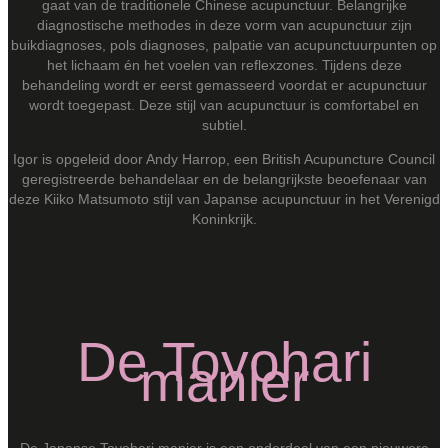
gaat van de traditionele Chinese acupunctuur. Belangrijke
diagnostische methodes in deze vorm van acupunctuur zijn
buikdiagnoses, pols diagnoses, palpatie van acupunctuurpunten op
het lichaam én het voelen van reflexzones. Tijdens deze
behandeling wordt er eerst gemasseerd voordat er acupunctuur
wordt toegepast. Deze stijl van acupunctuur is comfortabel en
subtiel.
Igor is opgeleid door Andy Harrop, een British Acupuncture Council
geregistreerde behandelaar en de belangrijkste beoefenaar van
deze Kiiko Matsumoto stijl van Japanse acupunctuur in het Verenigd
Koninkrijk.
De Toyohari
manier
De Japanse Toyohari manier is een onderdeel van een nieuwere