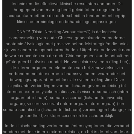
technieken die effectieve klinische resultaten aantonen. Dit
hoogtepunt van ervaring heeft geleid tot een ongekende
acupunctuurmethode die onderscheidt in fundamenteel begrip,
klinische terminologie en behandelingstoepassingen.
DNA ™ (Distal Needling Acupuncture®) is de logische
samensmelting van oude Chinese geneeskunde en moderne
anatomie / fysiologie met precieze behandelstrategieën die uniek
zijn voor andere acupunctuurmethoden. Uitgebreid onderzoek naar
de ware concepten van de oude Chinese geneeskunde onthult een
geïntegreerd biofysisch model. Het vasculaire systeem (Jing-Luo),
de interne organen en elementen van het zenuwstelsel zijn
verbonden met de externe lichaamssystemen, waaronder het
bewegingsapparaat en het fasciale systeem (Jing-Jin). Deze
significante verbindingen van het lichaam geven aanleiding tot
interne en externe fysieke relaties, zoals viscero-somatisch (intern
orgaan tot lichaam), somato-visceraal (lichaam tot inwendig
orgaan), viscero-visceraal (intern orgaan-intern orgaan) ) en
somato-somatische (lichaam-tot-lichaam) verbindingen belangrijk in
gezondheid, ziekteprocessen en klinische praktijk.
In de klinische setting vertonen patiënten symptomen die verband
houden met deze intern-externe relaties, en het is de rol van de arts