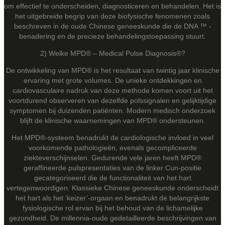
om effectief te onderscheiden, diagnosticeren en behandelen. Het is
het uitgebreide begrip van deze biofysische fenomenen zoals
beschreven in de oude Chinese geneeskunde die de DNA ™ -
benadering en de precieze behandelingstoepassing stuurt.
2) Welke MPD® – Medical Pulse Diagnosis®?
De ontwikkeling van MPD® is het resultaat van twintig jaar klinische
ervaring met grote volumes. De unieke ontdekkingen en
cardiovasculaire nadruk van deze methode komen voort uit het
voortdurend observeren van dezelfde polssignalen en gelijktijdige
symptomen bij duizenden patiënten. Modern medisch onderzoek
blijft de klinische waarnemingen van MPD® ondersteunen.
Het MPD®-systeem benadrukt de cardiologische invloed in veel
voorkomende pathologieën, evenals gecompliceerde
ziekteverschijnselen. Gedurende vele jaren heeft MPD®
geraffineerde pulspresentaties van de linker Cun-positie
gecategoriseerd die de functionaliteit van het hart
vertegenwoordigen. Klassieke Chinese geneeskunde onderscheidt
het hart als het ‘keizer’-orgaan en benadrukt de belangrijkste
fysiologische rol ervan bij het behoud van de lichamelijke
gezondheid. De millennia-oude gedetailleerde beschrijvingen van