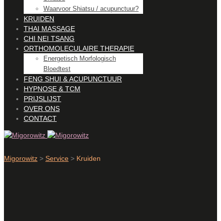
Waarvoor Shiatsu / acupunctuur?
KRUIDEN
THAI MASSAGE
CHI NEI TSANG
ORTHOMOLECULAIRE THERAPIE
Energetisch Morfologisch
Bloedtest
FENG SHUI & ACUPUNCTUUR
HYPNOSE & TCM
PRIJSLIJST
OVER ONS
CONTACT
Migorowitz
>
Service
>
Kruiden