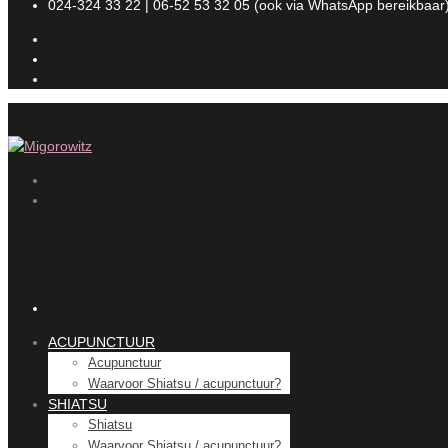
024-324 33 22 | 06-52 53 32 05 (ook via WhatsApp bereikbaar
ACUPUNCTUUR
Acupunctuur
Waarvoor Shiatsu / acupunctuur?
SHIATSU
Shiatsu
Waarvoor Shiatsu / acupunctuur?