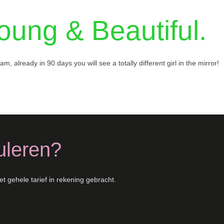
oung & Beautiful.
, already in 90 days you will see a totally different girl in the mirror!
uleren?
et gehele tarief in rekening gebracht.